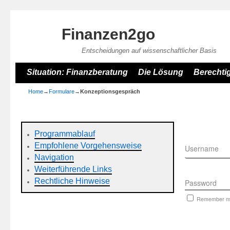
Finanzen2go
Entscheidungen auf wissenschaftlicher Basis
Skip to primary content
Skip to secondary content
Situation: Finanzberatung
Die Lösung
Berechti
Home
→
Formulare
→
Konzeptionsgespräch
Programmablauf
Empfohlene Vorgehensweise
Username
Navigation
Weiterführende Links
Rechtliche Hinweise
Password
Remember 