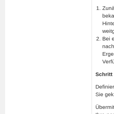
Zunä
beka
Hint
weit
Bei 
nach
Erge
Verf
Schritt
Definie
Sie ge
Übermit