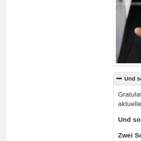
Und so
Gratula
aktuell
Und so 
Zwei S