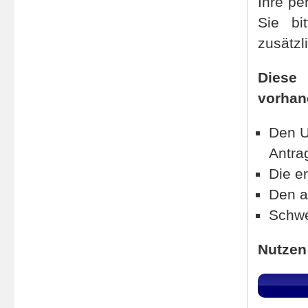
Ihre pe
Sie bi
zusätzl
Diese 
vorhan
Den U
Antra
Die er
Den a
Schwe
Nutzen