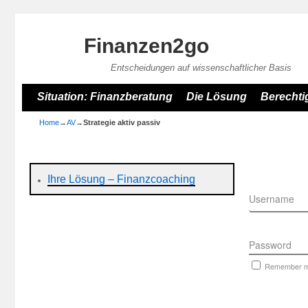
Finanzen2go
Entscheidungen auf wissenschaftlicher Basis
Skip to primary content
Skip to secondary content
Situation: Finanzberatung
Die Lösung
Berechti
Home
→
AV
→
Strategie aktiv passiv
Ihre Lösung – Finanzcoaching
Username
Password
Remember 