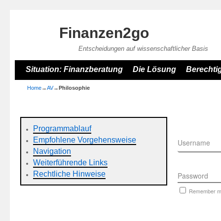
Finanzen2go
Entscheidungen auf wissenschaftlicher Basis
Skip to primary content
Skip to secondary content
Situation: Finanzberatung
Die Lösung
Berechti
Home
→
AV
→
Philosophie
Programmablauf
Empfohlene Vorgehensweise
Username
Navigation
Weiterführende Links
Rechtliche Hinweise
Password
Remember 